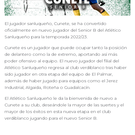
El jugador sanluqueño, Cunete, se ha convertido
oficialmente en nuevo jugador del Senior B del Atlético
Sanluqueño para la temporada 2022/23.
Cunete es un jugador que puede ocupar tanto la posición
de delantero como la de extremo, aportando así más
poder ofensivo al equipo. El nuevo jugador del filial del
Atlético Sanluqueño regresa al club verdiblanco tras haber
sido jugador en otra etapa del equipo de El Palmar,
además de haber jugado para equipos como el Jerez
Industrial, Algaida, Roteña o Guadalcacín.
El Atlético Sanluqueño le da la bienvenida de nuevo a
Cunete a su club, deseándole la mayor de las suertes y el
mayor de los éxitos en esta nueva etapa en el club
verdiblanco jugando para el nuevo Senior B.