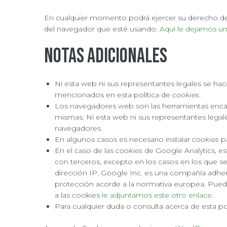
En cualquier momento podrá ejercer su derecho de d
del navegador que esté usando.
Aquí le dejamos un
Notas adicionales
Ni esta web ni sus representantes legales se hace
mencionados en esta política de
cookies
.
Los navegadores web son las herramientas enca
mismas. Ni esta web ni sus representantes legale
navegadores.
En algunos casos es necesario instalar
cookies
pa
En el caso de las
cookies
de Google Analytics, e
con terceros, excepto en los casos en los que s
dirección IP. Google Inc. es una compañía adher
protección acorde a la normativa europea. Pued
a las cookies
le adjuntamos este otro enlace
.
Para cualquier duda o consulta acerca de esta po