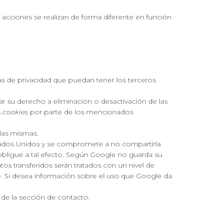
acciones se realizan de forma diferente en función
cas de privacidad que puedan tener los terceros
r su derecho a eliminación o desactivación de las
s
cookies
por parte de los mencionados
las mismas.
tados Unidos y se compromete a no compartirla
 obligue a tal efecto. Según Google no guarda su
s transferidos serán tratados con un nivel de
e
. Si desea información sobre el uso que Google da
de la sección de contacto.