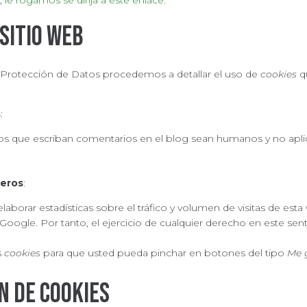
.,
le rogamos se dirija a este enlace.
 sitio web
e Protección de Datos procedemos a detallar el uso de
cookies
qu
s
:
arios que escriban comentarios en el blog sean humanos y no ap
ceros
:
aborar estadísticas sobre el tráfico y volumen de visitas de esta w
Google. Por tanto, el ejercicio de cualquier derecho en este s
s
cookies
para que usted pueda pinchar en botones del tipo
Me 
n de cookies