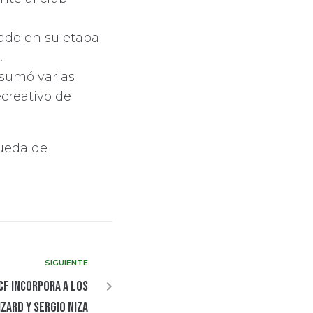
nado en su etapa
.
 sumó varias
ecreativo de
ueda de
SIGUIENTE
CF incorpora a los
zard y Sergio Niza